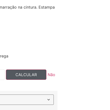
marração na cintura. Estampa
trega
Não