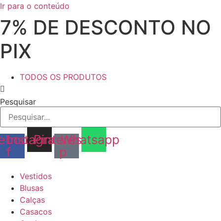
Ir para o conteúdo
7% DE DESCONTO NO
PIX
TODOS OS PRODUTOS
Pesquisar
ebook-
Instagram
Pinterest-
Whatsapp
f
p
Vestidos
Blusas
Calças
Casacos